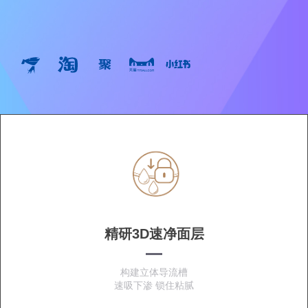
精研3D速净面层
构建立体导流槽
速吸下渗 锁住粘腻