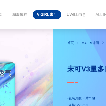
伶
淘淘氧棉
V-GIRL未可
UWILL由意
ALL I
首页
V-GIRL未可
未可V3量多
·
包装片数: 6片*1包
·
规格: 270mm