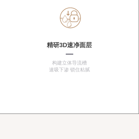
精研3D速净面层
构建立体导流槽
速吸下渗 锁住粘腻