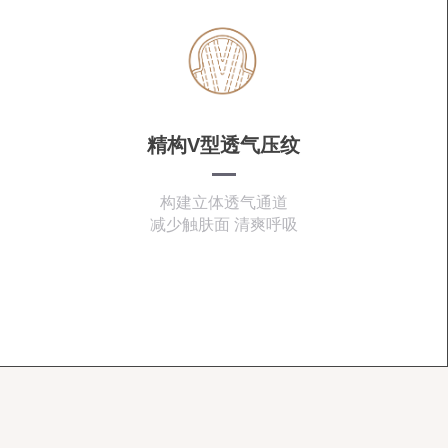
精构V型透气压纹
构建立体透气通道
减少触肤面 清爽呼吸